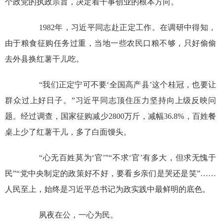
个政党的执政宗旨，决定着干事创业的根本方向。
1982年，习近平同志赴正定工作。在调研中得知，
由于粮食征购任务过重，当地一些农民口粮不够，只好偷偷
去外县换红薯干儿吃。
“我们正定宁可不要‘全国高产县’这个桂冠，也要让
群众过上好日子。”习近平同志顶住压力坚持向上级反映问
题。经过调查，国家征购减少2800万斤，减幅36.8%，百姓餐
桌上少了红薯干儿，多了白面馒头。
“心无百姓莫为‘官’”“不求‘官’有多大，但求无愧于
民”“党中央制定的政策好不好，要看乡亲们是哭还是笑”……
人民至上，始终是习近平总书记为政实践中最鲜明的底色。
夙夜在公，一心为民。