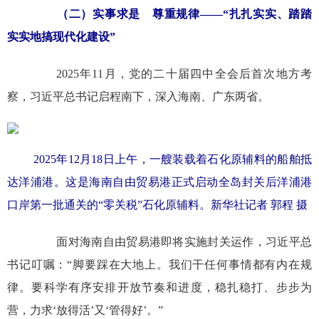
（二）实事求是 尊重规律——“扎扎实实、踏踏
实实地搞现代化建设”
2025年11月，党的二十届四中全会后首次地方考
察，习近平总书记启程南下，深入海南、广东两省。
2025年12月18日上午，一艘装载着石化原辅料的船舶抵
达洋浦港。这是海南自由贸易港正式启动全岛封关后洋浦港
口岸第一批通关的“零关税”石化原辅料。新华社记者 郭程 摄
面对海南自由贸易港即将实施封关运作，习近平总
书记叮嘱：“脚要踩在大地上。我们干任何事情都有内在规
律。要科学有序安排开放节奏和进度，稳扎稳打、步步为
营，力求‘放得活’又‘管得好’。”