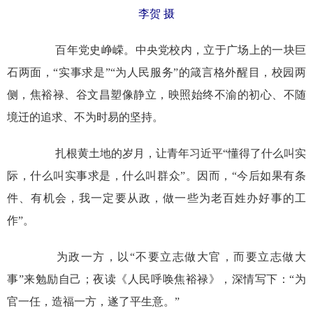
李贺 摄
百年党史峥嵘。中央党校内，立于广场上的一块巨
石两面，“实事求是”“为人民服务”的箴言格外醒目，校园两
侧，焦裕禄、谷文昌塑像静立，映照始终不渝的初心、不随
境迁的追求、不为时易的坚持。
扎根黄土地的岁月，让青年习近平“懂得了什么叫实
际，什么叫实事求是，什么叫群众”。因而，“今后如果有条
件、有机会，我一定要从政，做一些为老百姓办好事的工
作”。
为政一方，以“不要立志做大官，而要立志做大
事”来勉励自己；夜读《人民呼唤焦裕禄》，深情写下：“为
官一任，造福一方，遂了平生意。”