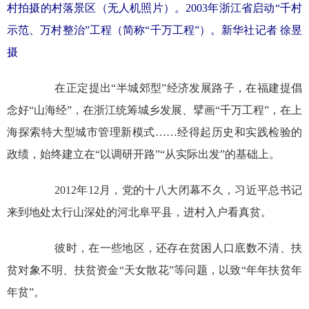
村拍摄的村落景区（无人机照片）。2003年浙江省启动“千村
示范、万村整治”工程（简称“千万工程”）。新华社记者 徐昱
摄
在正定提出“半城郊型”经济发展路子，在福建提倡
念好“山海经”，在浙江统筹城乡发展、擘画“千万工程”，在上
海探索特大型城市管理新模式……经得起历史和实践检验的
政绩，始终建立在“以调研开路”“从实际出发”的基础上。
2012年12月，党的十八大闭幕不久，习近平总书记
来到地处太行山深处的河北阜平县，进村入户看真贫。
彼时，在一些地区，还存在贫困人口底数不清、扶
贫对象不明、扶贫资金“天女散花”等问题，以致“年年扶贫年
年贫”。