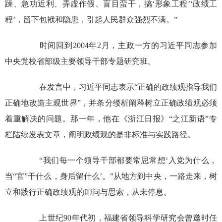
躁、急功近利、弄虚作假、盲目蛮干，搞‘形象工程’‘政绩工
程’，留下包袱和隐患，引起人民群众强烈不满。”
时间回到2004年2月，主政一方的习近平同志参加
中央党校省部级主要领导干部专题研究班。
在发言中，习近平同志表示“正确的政绩观指导我们
正确地改造主观世界”，并条分缕析阐释树立正确政绩观必须
着重解决的问题。那一年，他在《浙江日报》“之江新语”专
栏陆续发表文章，阐明政绩观的是非标准与实践路径。
“我们每一个领导干部都要常思常想‘入党为什么，
当“官”干什么，身后留什么’。”从地方到中央，一路走来，树
立和践行正确政绩观的叩问与思索，从未停息。
上世纪90年代初，福建省领导科学研究会曾邀时任