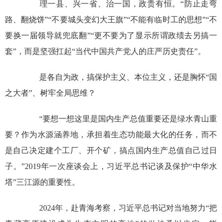
理一县、兴一省、治一国，政贵有恒。“防止走弯
路、翻烧饼”“不要城头变幻大王旗”“不能有临时工的思想”“不
要换一届领导就兜底翻”“更不要为了显示所谓政绩去另搞一
套”，而是坚强扛起“当代中国共产党人的庄严历史责任”。
是各自为政，搞保护主义、本位主义，还是胸怀“国
之大者”、树牢全局思维？
“要想一想这里是国内生产总值重要还是绿水青山重
要？作为水源涵养地，承担着生态功能最大化的任务，而不
是自己决定建个工厂、开个矿，搞点国内生产总值自己过日
子。”2019年一次座谈会上，习近平总书记谈及保护“中华水
塔”三江源的重要性。
2024年，赴青海考察，习近平总书记对当地努力“把