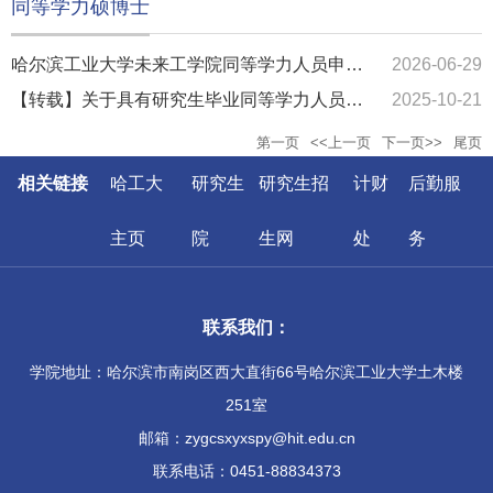
同等学力硕博士
哈尔滨工业大学未来工学院同等学力人员申请
2026-06-29
博士学位工作通知
【转载】关于具有研究生毕业同等学力人员申
2025-10-21
请博士学位的规定
第一页
<<上一页
下一页>>
尾页
相关链接
哈工大
研究生
研究生招
计财
后勤服
主页
院
生网
处
务
联系我们：
学院地址：哈尔滨市南岗区西大直街66号哈尔滨工业大学土木楼
251室
邮箱：zygcsxyxspy@hit.edu.cn
联系电话：0451-88834373