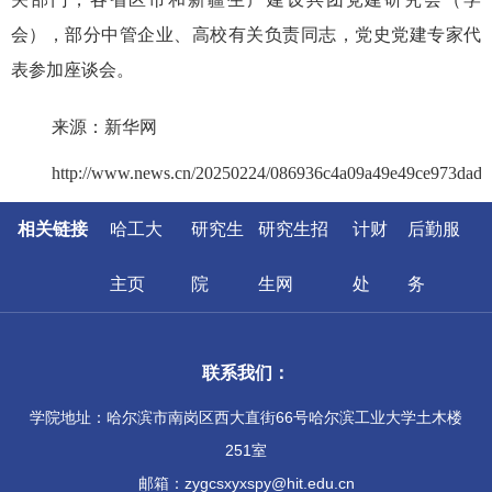
会），部分中管企业、高校有关负责同志，党史党建专家代
表参加座谈会。
来源：新华网
http://www.news.cn/20250224/086936c4a09a49e49ce973dad8
相关链接
哈工大
研究生
研究生招
计财
后勤服
主页
院
生网
处
务
联系我们：
学院地址：哈尔滨市南岗区西大直街66号哈尔滨工业大学土木楼
251室
邮箱：zygcsxyxspy@hit.edu.cn