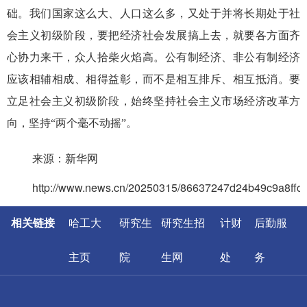
础。我们国家这么大、人口这么多，又处于并将长期处于社
会主义初级阶段，要把经济社会发展搞上去，就要各方面齐
心协力来干，众人拾柴火焰高。公有制经济、非公有制经济
应该相辅相成、相得益彰，而不是相互排斥、相互抵消。要
立足社会主义初级阶段，始终坚持社会主义市场经济改革方
向，坚持“两个毫不动摇”。
来源：
新华网
http://www.news.cn/20250315/86637247d24b49c9a8ffc1
相关链接
哈工大
研究生
研究生招
计财
后勤服
主页
院
生网
处
务