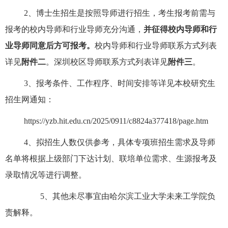
2
、博士生招生是按照导师进行招生，考生报考前需
与
报考
的校内
导师
和行业导师充分沟通，
并征得校内导师和行
业导师同意后方可报考。
校内导师和行业导师联系方式列表
详见
附件二
。深圳校区导师联系方式列表详见
附件三
。
3
、报考条件、工作程序、时间安排等详见本校研究生
招生网通知：
https://yzb.hit.edu.cn/2025/0911/c8824a377418/page.htm
4
、拟招生人数仅供参考，具体专项班招生需求及导师
名单将根据上级部门下达计划、联培单位需求、生源报考及
录取情况等进行调整。
5
、其他未尽事宜由哈尔滨工业大学未来工学院负
责解释。