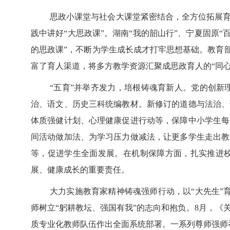
思政小课堂与社会大课堂紧密结合，全方位拓展育
践中讲好“大思政课”。湖南“我的韶山行”、宁夏固原
的思政课”，不断为学生成长成才打牢思想基础。教育部
富了育人渠道，将多方教学资源汇聚成思政育人的“同心
“五育”并举齐发力，培根铸魂育新人。党的创新
治、语文、历史三科统编教材。新修订的道德与法治、
体质强健计划、心理健康促进行动等，保障中小学生每天
间活动做加法、为学习压力做减法，让更多学生走出教
等，促进学生全面发展。在机制保障方面，扎实推进校
展、健康成长的重要责任。
大力实施教育家精神铸魂强师行动，以“大先生”育
师树立“躬耕教坛、强国有我”的志向和抱负。8月，
质专业化教师队伍作出全面系统部署。一系列尊师强师举