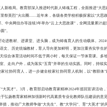
人新格局。教育部深入推进时代新人铸魂工程，全面推进“大思
“百里祭英烈”火出圈……近年来，各级各类学校积极探索以“大思
、中央网信办等连续3年举办“云上大思政课”，全网流量累计超过
圆”。
理论进教材、进课堂、进头脑，成为铸魂育人的生动载体。202
语文、历史统编教材，育人导向更加鲜明，更加注重夯实学生的
综合体育活动时间不低于两小时，每天保证一节体育课。多地中
室、走向户外，成为落实“五育”并举的生动实践。同时，持续
家社协同育人，进一步健全校家社协同育人机制，以“教联体
“大英才”。3月，教育部启动教育家精神2024年巡回宣讲活动
《关于弘扬教育家精神加强新时代高素质专业化教师队伍建设的意
措，推动广大教师争做“大先生”、教“大学问”、育“大英才”的