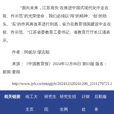
“面向未来，江苏肩负‘在推进中国式现代化中走在
前、作示范’的光荣使命，我们必须以‘闯’的精神、‘创’的劲
头、‘实’的作风将改革进行到底，奋力在教育强国建设中走在
前、作示范。”江苏省委教育工委书记、省教育厅厅长江涌表
示。
作者：阿妮尔 缪志聪
来源：《中国教育报》2024年12月06日 第03版 版名：
新闻·要闻
http://www.jyb.cn/rmtzgjyb/202412/t20241206_2111279721.h
相关链接
哈工大
研究生
研究生招
计财
后勤服
主页
院
生网
处
务