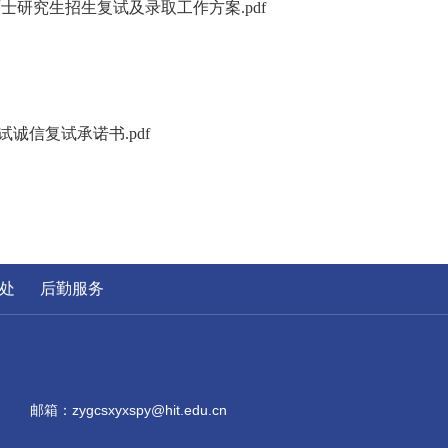
士研究生招生复试及录取工作方案.pdf
试诚信复试承诺书.pdf
处
后勤服务
邮箱：zygcsxyxspy@hit.edu.cn