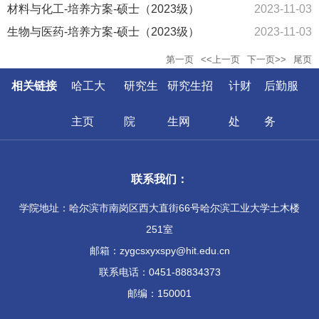
材料与化工-培养方案-硕士（2023级）
2023-11-03
生物与医药-培养方案-硕士（2023级）
2023-11-03
第一页
<<上一页
下一页>>
尾页
相关链接
哈工大
研究生
研究生招
计财
后勤服
主页
院
生网
处
务
联系我们：
学院地址：哈尔滨市南岗区西大直街66号哈尔滨工业大学土木楼
251室
邮箱：zygcsxyxspy@hit.edu.cn
联系电话：0451-88834373
邮编：150001